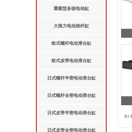
重载型多级电动缸
大推力电动推杆缸
欧式螺杆电动滑台缸
欧式皮带电动滑台缸
日式螺杆半密电动滑台缸
日式螺杆全密电动滑台缸
日式皮带半密电动滑台缸
共1 
日式皮带全密电动滑台缸