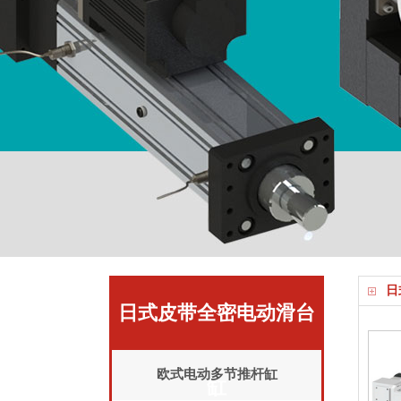
日
日式皮带全密电动滑台
欧式电动多节推杆缸
缸