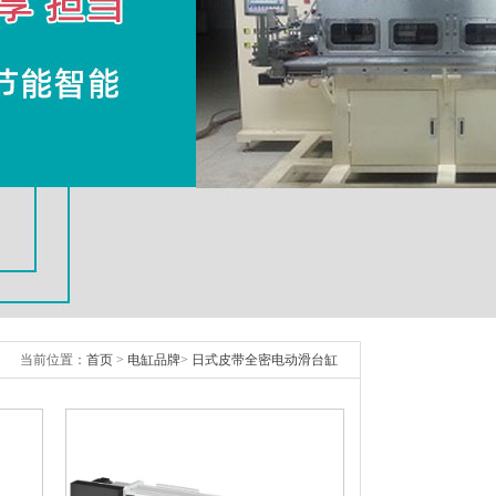
当前位置：
首页
>
电缸品牌
>
日式皮带全密电动滑台缸