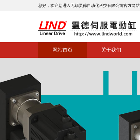
您好，欢迎您进入无锡灵德自动化科技有限公司官方网站
网站首页
关于我们