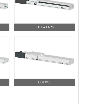
LDTW13-2S
LDTW20