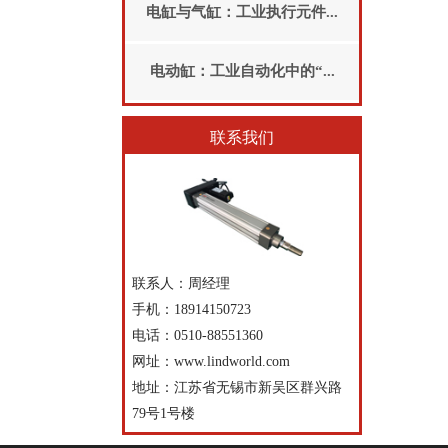
电缸与气缸：工业执行元件...
电动缸：工业自动化中的“...
联系我们
联系人：周经理
手机：18914150723
电话：0510-88551360
网址：www.lindworld.com
地址：江苏省无锡市新吴区群兴路
79号1号楼