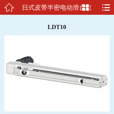



日式皮带半密电动滑台缸
首页

关于我们
LDT10
电缸品牌
应用范例
电缸原理
招贤纳士
联系我们