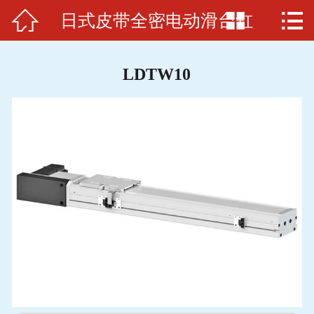



日式皮带全密电动滑台缸
首页

关于我们
LDTW10
电缸品牌
应用范例
电缸原理
招贤纳士
联系我们